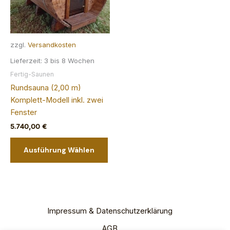
Produktseite
der
gewählt
Pro
werden
gew
zzgl.
Versandkosten
we
Lieferzeit:
3 bis 8 Wochen
Fertig-Saunen
Rundsauna (2,00 m)
Komplett-Modell inkl. zwei
Fenster
5.740,00
€
Dieses
Ausführung Wählen
Produkt
weist
mehrere
Varianten
auf.
Impressum & Datenschutzerklärung
Die
Optionen
AGB