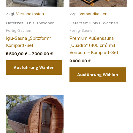
zzgl.
Versandkosten
zzgl.
Versandkosten
Lieferzeit:
3 bis 8 Wochen
Lieferzeit:
3 bis 8 Wochen
Fertig-Saunen
Fertig-Saunen
Iglu-Sauna „Spitzform“
Premium Außensauna
Komplett-Set
„Quadro“ (400 cm) mit
Vorraum – Komplett-Set
5.500,00
€
–
7.000,00
€
9.900,00
€
Dieses
Ausführung Wählen
Produkt
Die
Ausführung Wählen
weist
Pro
mehrere
wei
Varianten
meh
auf.
Var
Die
auf.
Optionen
Die
können
Opt
auf
kön
der
auf