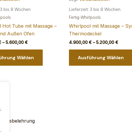
3 bis 8 Wochen
Lieferzeit:
3 bis 8 Wochen
lpools
Fertig-Whirlpools
l Hot Tube mit Massage –
Whirlpool mit Massage – S
und Außen Ofen
Thermodeckel
€
–
5.600,00
€
4.900,00
€
–
5.200,00
€
Dieses
ührung Wählen
Ausführung Wählen
Produkt
weist
mehrere
Varianten
auf.
Die
Optionen
.
können
auf
rrufsbelehrung
der