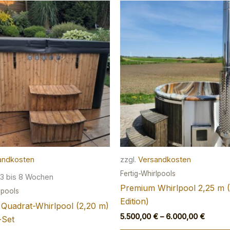
andkosten
zzgl.
Versandkosten
Fertig-Whirlpools
3 bis 8 Wochen
Premium Whirlpool 2,25 m (
lpools
Edition)
Quadrat-Whirlpool (2,20 m)
5.500,00
€
–
6.000,00
€
-Set