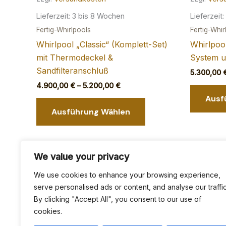
Lieferzeit:
3 bis 8 Wochen
Lieferzeit:
Fertig-Whirlpools
Fertig-Whir
Whirlpool „Classic“ (Komplett-Set)
Whirlpoo
mit Thermodeckel &
System 
Sandfilteranschluß
5.300,00
4.900,00
€
–
5.200,00
€
Ausf
Dieses
Ausführung Wählen
Produkt
weist
mehrere
Varianten
We value your privacy
auf.
We use cookies to enhance your browsing experience,
Die
serve personalised ads or content, and analyse our traffic
Optionen
By clicking "Accept All", you consent to our use of
können
Impressum & Datenschutzerklärung
AGB
Wide
cookies.
auf
Versand & Zahlung